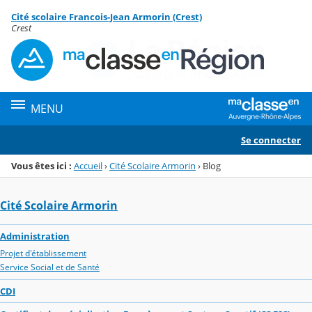
Panneau de gestion des cookies
Cité scolaire Francois-Jean Armorin (Crest)
Menu de la rubrique
Contenu
Crest
MENU
Se connecter
Vous êtes ici :
Accueil
›
Cité Scolaire Armorin
›
Blog
Cité Scolaire Armorin
Administration
Projet d'établissement
Service Social et de Santé
CDI