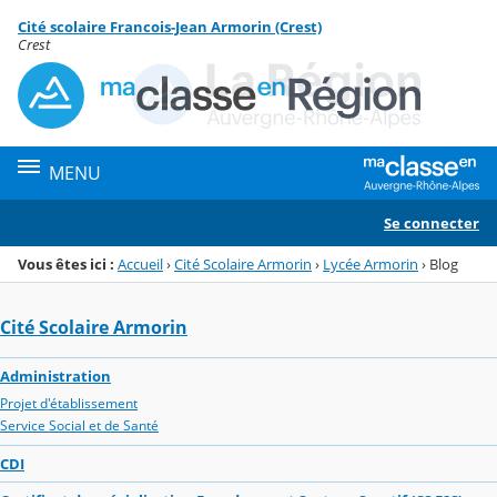
Panneau de gestion des cookies
Cité scolaire Francois-Jean Armorin (Crest)
Menu de la rubrique
Contenu
Crest
MENU
Se connecter
Vous êtes ici :
Accueil
›
Cité Scolaire Armorin
›
Lycée Armorin
›
Blog
Cité Scolaire Armorin
Administration
Projet d'établissement
Service Social et de Santé
CDI